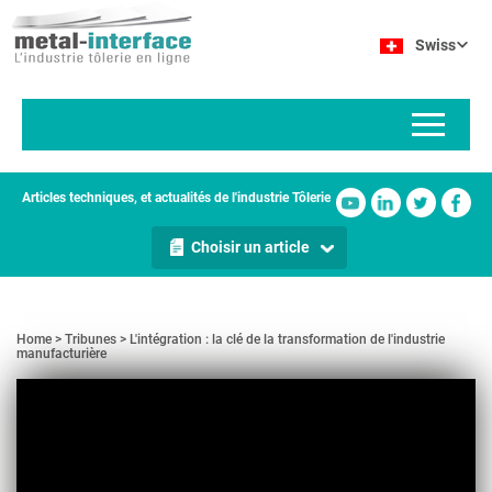
Aller
Panneau de gestion des cookies
au
Swiss
contenu
principal
Articles techniques, et actualités de l'industrie Tôlerie
Choisir un article
Home
Tribunes
L'intégration : la clé de la transformation de l'industrie
manufacturière