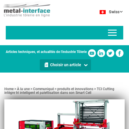
Aller
Panneau de gestion des cookies
au
Swiss
contenu
principal
Articles techniques, et actualités de l'industrie Tôlerie
Choisir un article
Home
À la une
Communiqué
produits et innovations
TCI Cutting
intègre tri intelligent et palettisation dans son Smart Cell