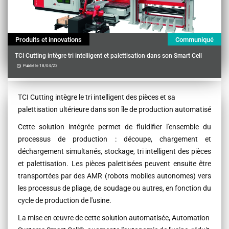
Produits et innovations
Communiqué
TCI Cutting intègre tri intelligent et palettisation dans son Smart Cell
Publié le 18/04/23
Contenu
TCI Cutting intègre le tri intelligent des pièces et sa
palettisation ultérieure dans son île de production automatisé
Cette solution intégrée permet de fluidifier l'ensemble du
processus de production : découpe, chargement et
déchargement simultanés, stockage, tri intelligent des pièces
et palettisation. Les pièces palettisées peuvent ensuite être
transportées par des AMR (robots mobiles autonomes) vers
les processus de pliage, de soudage ou autres, en fonction du
cycle de production de l'usine.
La mise en œuvre de cette solution automatisée, Automation