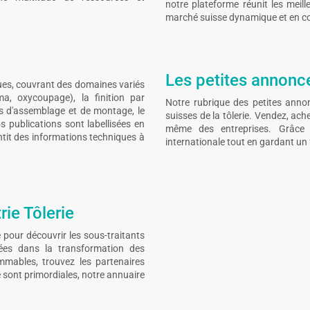
notre plateforme réunit les meil
marché suisse dynamique et en co
Les petites annonces
ues, couvrant des domaines variés
ma, oxycoupage), la finition par
Notre rubrique des petites annon
ies d'assemblage et de montage, le
suisses de la tôlerie. Vendez, ac
s publications sont labellisées en
même des entreprises. Grâce à
antit des informations techniques à
internationale tout en gardant un 
rie Tôlerie
 pour découvrir les sous-traitants
isées dans la transformation des
mmables, trouvez les partenaires
té sont primordiales, notre annuaire