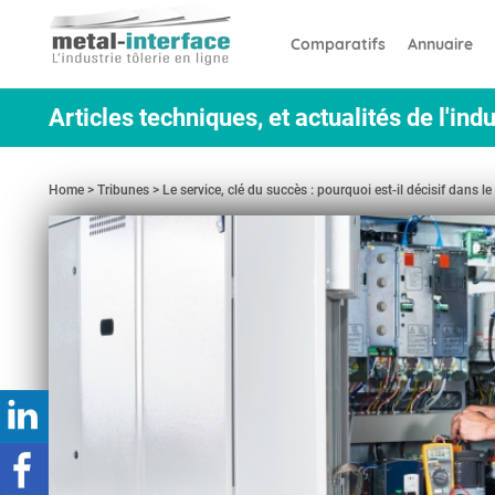
Aller
Panneau de gestion des cookies
au
Comparatifs
Annuaire
contenu
principal
Articles techniques, et actualités de l'indu
Home
Tribunes
Le service, clé du succès : pourquoi est-il décisif dans l