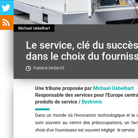
Michael Uebelhart
Le service, clé du succès 
dans le choix du fournis
Publié le 24/06/25
Une tribune proposée par
Michael Uebelhart
Responsable des services pour l'Europe central
produits de service /
Bystronic
Contenu
Dans un monde où l'innovation technologique et la q
sont souvent au centre des préoccupations, un fact
choix d'un fournisseur est souvent négligé : le service