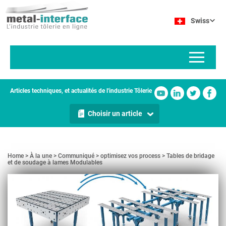
Aller
Panneau de gestion des cookies
au
Swiss
contenu
principal
Articles techniques, et actualités de l'industrie Tôlerie
Choisir un article
Home
À la une
Communiqué
optimisez vos process
Tables de bridage
et de soudage à lames Modulables