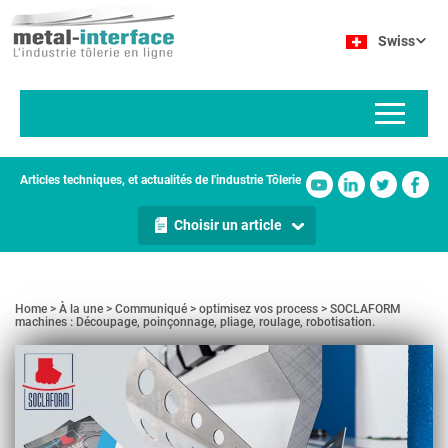
Aller
Panneau de gestion des cookies
au
Swiss
contenu
principal
Articles techniques, et actualités de l'industrie Tôlerie
Choisir un article
Home
À la une
Communiqué
optimisez vos process
SOCLAFORM
machines : Découpage, poinçonnage, pliage, roulage, robotisation.