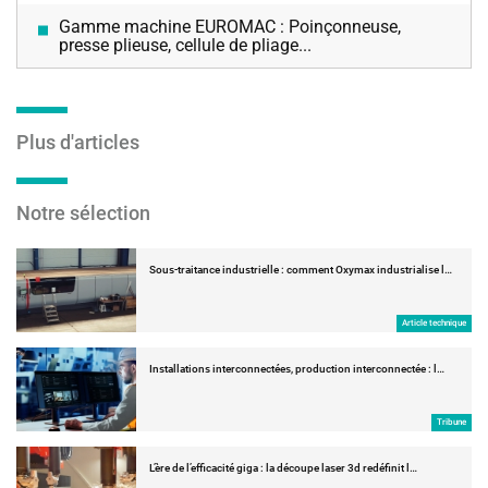
Gamme machine EUROMAC : Poinçonneuse,
presse plieuse, cellule de pliage...
Plus d'articles
Notre sélection
Sous-traitance industrielle : comment Oxymax industrialise l…
Article technique
Installations interconnectées, production interconnectée : l…
Tribune
L’ère de l’efficacité giga : la découpe laser 3d redéfinit l…