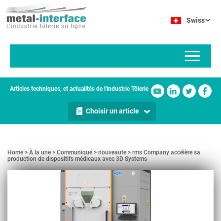
Aller
Panneau de gestion des cookies
au
Swiss
contenu
principal
Articles techniques, et actualités de l'industrie Tôlerie
Choisir un article
Home
À la une
Communiqué
nouveaute
rms Company accélère sa
production de dispositifs médicaux avec 3D Systems