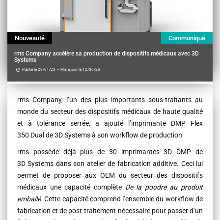
Nouveauté
Communiqué
rms Company accélère sa production de dispositifs médicaux avec 3D
Systems
Publié le 23/01/23 — Mis à jour le 12/06/23
Contenu
rms Company, l’un des plus importants sous-traitants au
monde du secteur des dispositifs médicaux de haute qualité
et à tolérance serrée, a ajouté l’imprimante DMP Flex
350 Dual de 3D Systems à son workflow de production
rms possède déjà plus de 30 imprimantes 3D DMP de
3D Systems dans son atelier de fabrication additive. Ceci lui
permet de proposer aux OEM du secteur des dispositifs
médicaux une capacité complète
De la poudre au produit
emballé
. Cette capacité comprend l’ensemble du workflow de
fabrication et de post-traitement nécessaire pour passer d’un