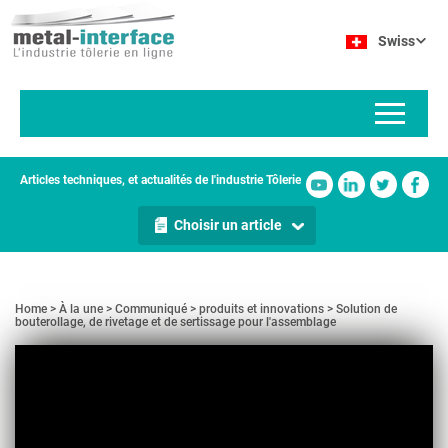
Aller
Panneau de gestion des cookies
au
Swiss
contenu
principal
Articles techniques, et actualités de l'industrie Tôlerie
Choisir un article
Home
À la une
Communiqué
produits et innovations
Solution de
bouterollage, de rivetage et de sertissage pour l'assemblage