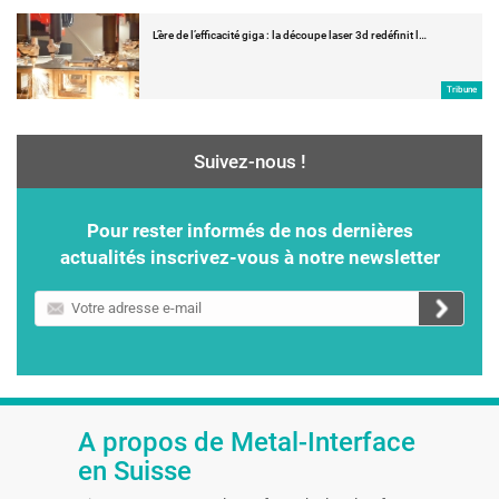
L’ère de l’efficacité giga : la découpe laser 3d redéfinit l…
Tribune
Suivez-nous !
Pour rester informés de nos dernières
actualités inscrivez-vous à notre newsletter
Votre
adresse
e-
mail
A propos de Metal-Interface
en Suisse