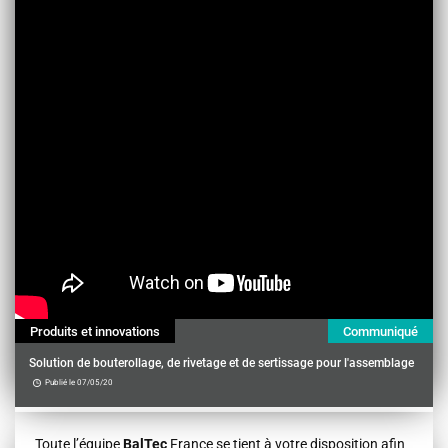
Produits et innovations
Communiqué
Solution de bouterollage, de rivetage et de sertissage pour l'assemblage
Publié le 07/05/20
Contenu
Toute l’équipe
Bal
Tec
France se tient à votre disposition afin