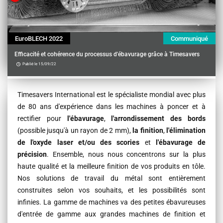
EuroBLECH 2022
Communiqué
Efficacité et cohérence du processus d'ébavurage grâce à Timesavers
Publié le 15/09/22
Contenu
Timesavers International est le spécialiste mondial avec plus
de 80 ans d'expérience dans les machines à poncer et à
rectifier pour
l'ébavurage
,
l'arrondissement des bords
(possible jusqu'à un rayon de 2 mm),
la finition
,
l'élimination
de l'oxyde laser
et/ou des scories
et
l'ébavurage de
précision
. Ensemble, nous nous concentrons sur la plus
haute qualité et la meilleure finition de vos produits en tôle.
Nos solutions de travail du métal sont entièrement
construites selon vos souhaits, et les possibilités sont
infinies. La gamme de machines va des petites ébavureuses
d'entrée de gamme aux grandes machines de finition et