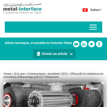
Aller
Panneau de gestion des cookies
au
Swiss
contenu
principal
Articles techniques, et actualités de l'industrie Tôlerie
Choisir un article
Home
À la une
Communiqué
euroblech 2022
Efficacité et cohérence du
processus d'ébavurage grâce à Timesavers