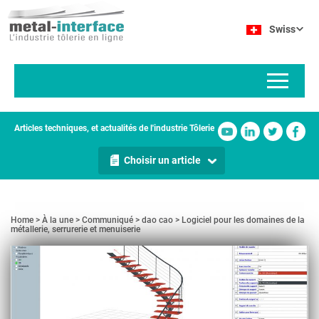
Aller
Panneau de gestion des cookies
au
Swiss
contenu
principal
Articles techniques, et actualités de l'industrie Tôlerie
Choisir un article
Home
À la une
Communiqué
dao cao
Logiciel pour les domaines de la
métallerie, serrurerie et menuiserie