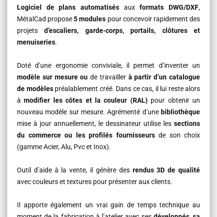
Logiciel de plans automatisés
aux
formats DWG/DXF
,
MétalCad propose
5 modules
pour concevoir rapidement des
projets
d’escaliers, garde-corps, portails, clôtures et
menuiseries
.
Doté d’une ergonomie conviviale, il permet d’inventer un
modèle sur mesure ou
de travailler
à partir d’un catalogue
de modèles
préalablement créé. Dans ce cas, il lui reste alors
à
modifier les côtes et la couleur (RAL)
pour obtenir un
nouveau modèle sur mesure. Agrémenté d’une
bibliothèque
mise à jour annuellement, le dessinateur utilise les
sections
du commerce ou les profilés fournisseurs
de son choix
(gamme Acier, Alu, Pvc et Inox).
Outil d’aide à la vente, il génère des
rendus 3D de qualité
avec couleurs et textures pour présenter aux clients.
Il apporte également un vrai gain de temps technique au
moment de la fabrication à l’atelier avec ses
développés, sa