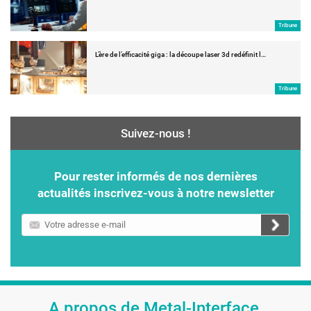
Tribune
L’ère de l’efficacité giga : la découpe laser 3d redéfinit l…
Tribune
Suivez-nous !
Pour rester informés de nos dernières
actualités inscrivez-vous à notre newsletter
Votre
adresse
e-
mail
A propos de Metal-Interface