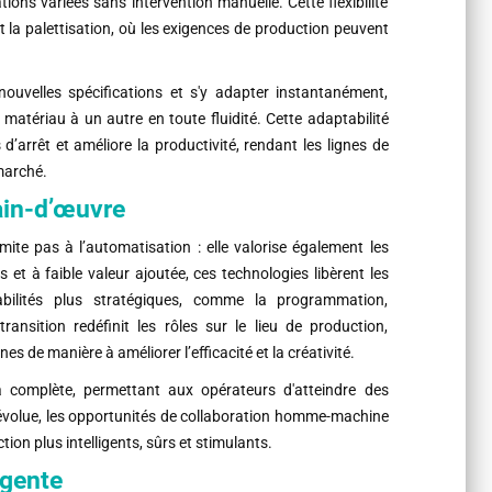
tions variées sans intervention manuelle. Cette flexibilité
 la palettisation, où les exigences de production peuvent
nouvelles spécifications et s'y adapter instantanément,
matériau à un autre en toute fluidité. Cette adaptabilité
d’arrêt et améliore la productivité, rendant les lignes de
marché.
ain-d’œuvre
 limite pas à l’automatisation : elle valorise également les
 et à faible valeur ajoutée, ces technologies libèrent les
bilités plus stratégiques, comme la programmation,
transition redéfinit les rôles sur le lieu de production,
 de manière à améliorer l’efficacité et la créativité.
la complète, permettant aux opérateurs d'atteindre des
A évolue, les opportunités de collaboration homme-machine
ion plus intelligents, sûrs et stimulants.
igente