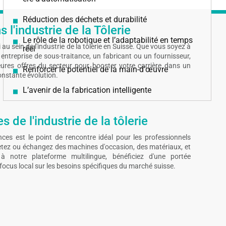
Réduction des déchets et durabilité
 l'industrie de la Tôlerie
Le rôle de la robotique et l’adaptabilité en temps
au sein de l'industrie de la tôlerie en Suisse. Que vous soyez à
réel
entreprise de sous-traitance, un fabricant ou un fournisseur,
leures offres du secteur pour booster votre carrière dans un
Renforcer le potentiel de la main-d’œuvre
nstante évolution.
L’avenir de la fabrication intelligente
 de l'industrie de la tôlerie
ces est le point de rencontre idéal pour les professionnels
hetez ou échangez des machines d'occasion, des matériaux, et
 notre plateforme multilingue, bénéficiez d'une portée
focus local sur les besoins spécifiques du marché suisse.