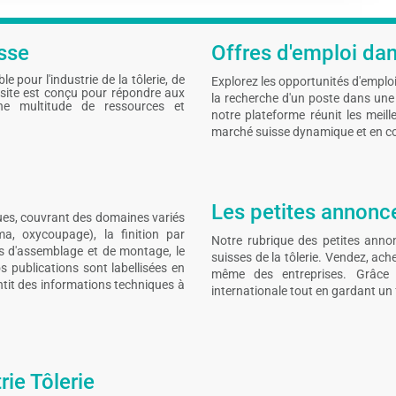
sse
Offres d'emploi dans
 pour l'industrie de la tôlerie, de
Explorez les opportunités d'emploi 
 site est conçu pour répondre aux
la recherche d'un poste dans une 
ne multitude de ressources et
notre plateforme réunit les meil
marché suisse dynamique et en co
Les petites annonces
ues, couvrant des domaines variés
ma, oxycoupage), la finition par
Notre rubrique des petites annon
ies d'assemblage et de montage, le
suisses de la tôlerie. Vendez, ac
s publications sont labellisées en
même des entreprises. Grâce à
antit des informations techniques à
internationale tout en gardant un 
rie Tôlerie