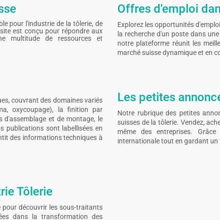
sse
Offres d'emploi dans
 pour l'industrie de la tôlerie, de
Explorez les opportunités d'emploi 
 site est conçu pour répondre aux
la recherche d'un poste dans une 
ne multitude de ressources et
notre plateforme réunit les meil
marché suisse dynamique et en co
Les petites annonces
ues, couvrant des domaines variés
ma, oxycoupage), la finition par
Notre rubrique des petites annon
ies d'assemblage et de montage, le
suisses de la tôlerie. Vendez, ac
s publications sont labellisées en
même des entreprises. Grâce à
antit des informations techniques à
internationale tout en gardant un 
rie Tôlerie
 pour découvrir les sous-traitants
isées dans la transformation des