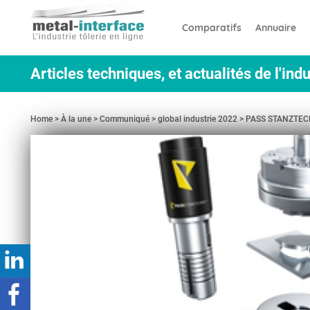
Aller
Panneau de gestion des cookies
au
Comparatifs
Annuaire
contenu
principal
Articles techniques, et actualités de l'indu
Home
À la une
Communiqué
global industrie 2022
PASS STANZTECHNI