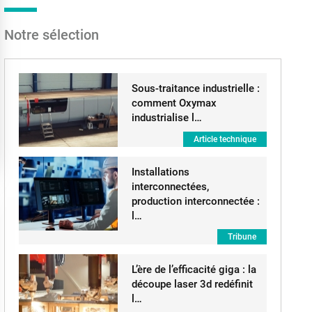
Notre sélection
Sous-traitance industrielle :
comment Oxymax
industrialise l…
Article technique
Installations
interconnectées,
production interconnectée :
l…
Tribune
L’ère de l’efficacité giga : la
découpe laser 3d redéfinit
l…