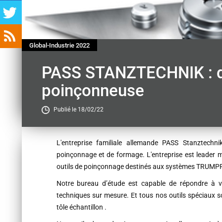
Global-Industrie 2022
PASS STANZTECHNIK : dis
poinçonneuse
Publié le 18/02/22
Contenu
L'entreprise familiale allemande PASS Stanztechni
poinçonnage et de formage. L'entreprise est leader m
outils de poinçonnage destinés aux systèmes TRUMP
Notre bureau d’étude est capable de répondre à vo
techniques sur mesure. Et tous nos outils spéciaux so
tôle échantillon .