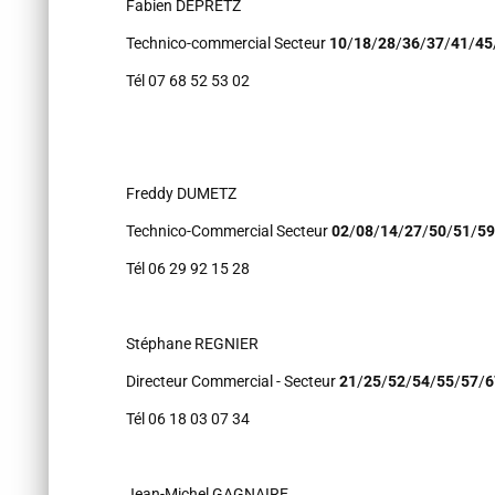
Fabien DEPRETZ
Technico-commercial Secteur
10
/
18
/
28
/
36
/
37
/
41
/
45
Tél 07 68 52 53 02
Freddy DUMETZ
Technico-Commercial Secteur
02
/
08
/
14
/
27
/
50
/
51
/
59
Tél 06 29 92 15 28
Stéphane REGNIER
Directeur Commercial - Secteur
21
/
25
/
52
/
54
/
55
/
57
/
6
Tél 06 18 03 07 34
Jean-Michel GAGNAIRE