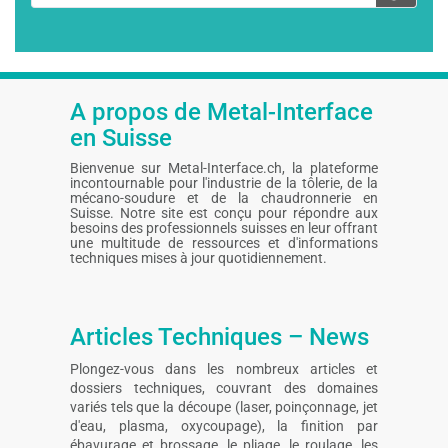
adresse
e-
mail
A propos de Metal-Interface
en Suisse
Bienvenue sur Metal-Interface.ch, la plateforme
incontournable pour l'industrie de la tôlerie, de la
mécano-soudure et de la chaudronnerie en
Suisse. Notre site est conçu pour répondre aux
besoins des professionnels suisses en leur offrant
une multitude de ressources et d'informations
techniques mises à jour quotidiennement.
Articles Techniques – News
Plongez-vous dans les nombreux articles et
dossiers techniques, couvrant des domaines
variés tels que la découpe (laser, poinçonnage, jet
d'eau, plasma, oxycoupage), la finition par
ébavurage et brossage, le pliage, le roulage, les