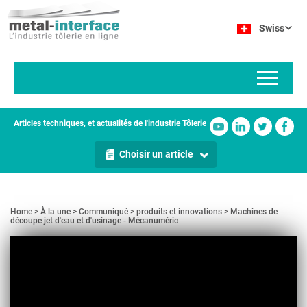
Aller
Panneau de gestion des cookies
au
Swiss
contenu
principal
Articles techniques, et actualités de l'industrie Tôlerie
Choisir un article
Home
À la une
Communiqué
produits et innovations
Machines de
découpe jet d'eau et d'usinage - Mécanuméric