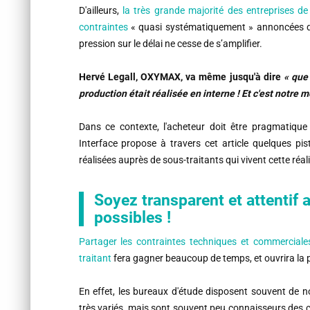
D'ailleurs,
la très grande majorité des entreprises de 
contraintes
« quasi systématiquement » annoncées dès
pression sur le délai ne cesse de s’amplifier.
Hervé Legall, OXYMAX, va même jusqu'à dire
« que 
production était réalisée en interne ! Et c'est notre 
Dans ce contexte, l'acheteur doit être pragmatiqu
Interface propose à travers cet article quelques pi
réalisées auprès de sous-traitants qui vivent cette réa
Soyez transparent et attentif
possibles !
Partager les contraintes techniques et commerciale
traitant
fera gagner beaucoup de temps, et ouvrira la p
En effet, les bureaux d'étude disposent souvent d
très variés, mais sont souvent peu connaisseurs des c