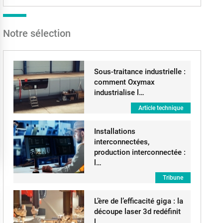
Notre sélection
Sous-traitance industrielle :
comment Oxymax
industrialise l…
Article technique
Installations
interconnectées,
production interconnectée :
l…
Tribune
L’ère de l’efficacité giga : la
découpe laser 3d redéfinit
l…