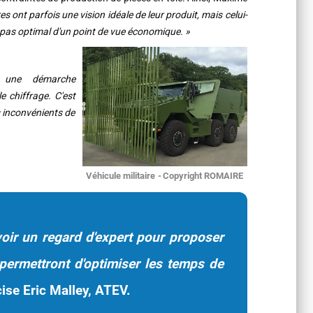
es ont parfois une vision idéale de leur produit, mais celui-
ou pas optimal d'un point de vue économique. »
 une démarche
 chiffrage. C'est
s inconvénients de
Véhicule militaire
-
Copyright ROMAIRE
avoir un regard d'expert pour proposer
permettront d'optimiser les temps de
ise Eric Malley, ATEV.