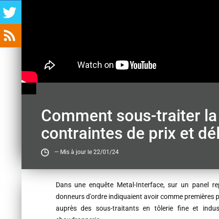
Comment sous-traiter la 
contraintes de prix et dél
— Mis à jour le 22/01/24
Contenu
Dans une enquête Metal-Interface, sur un panel rep
donneurs d'ordre indiquaient avoir comme premières pré
auprès des sous-traitants en tôlerie fine et indu