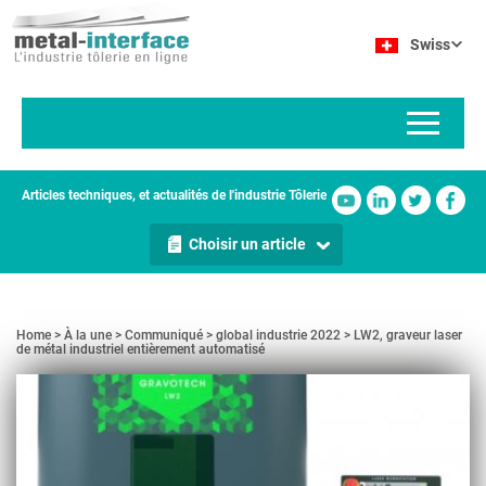
Aller
Panneau de gestion des cookies
au
Swiss
contenu
principal
Articles techniques, et actualités de l'industrie Tôlerie
Choisir un article
Home
À la une
Communiqué
global industrie 2022
LW2, graveur laser
de métal industriel entièrement automatisé