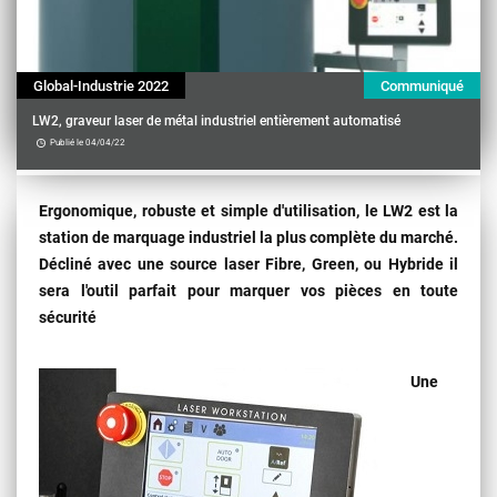
Global-Industrie 2022
Communiqué
LW2, graveur laser de métal industriel entièrement automatisé
Publié le 04/04/22
Contenu
Ergonomique, robuste et simple d'utilisation, le LW2 est la
station de marquage industriel la plus complète du marché.
Décliné avec une source laser Fibre, Green, ou Hybride il
sera l'outil parfait pour marquer vos pièces en toute
sécurité
Une