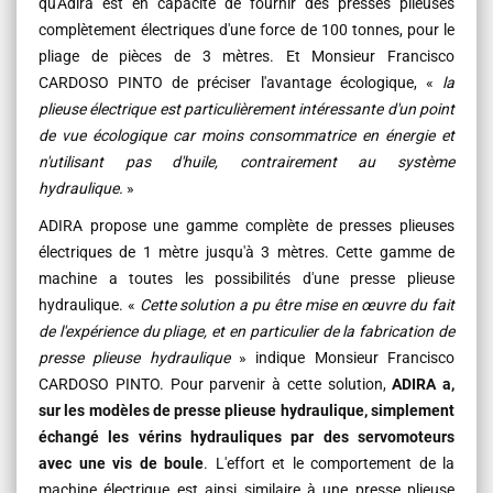
qu'Adira est en capacité de fournir des presses plieuses
complètement électriques d'une force de 100 tonnes, pour le
pliage de pièces de 3 mètres. Et
Monsieur Francisco
CARDOSO PINTO
de préciser l'avantage écologique, «
la
plieuse électrique est particulièrement intéressante d'un point
de vue écologique car moins consommatrice en énergie et
n'utilisant pas d'huile, contrairement au système
hydraulique.
»
ADIRA propose une gamme complète de presses plieuses
électriques de 1 mètre jusqu'à 3 mètres. Cette gamme de
machine a toutes les possibilités d'une presse plieuse
hydraulique. «
Cette solution a pu être mise en œuvre du fait
de l'expérience du pliage, et en particulier de la fabrication de
presse plieuse hydraulique
» indique
Monsieur Francisco
CARDOSO PINTO
. Pour parvenir à cette solution,
ADIRA a,
sur les modèles de presse plieuse hydraulique, simplement
échangé les vérins hydrauliques par des servomoteurs
avec une vis de boule
. L'effort et le comportement de la
machine électrique est ainsi similaire à une presse plieuse