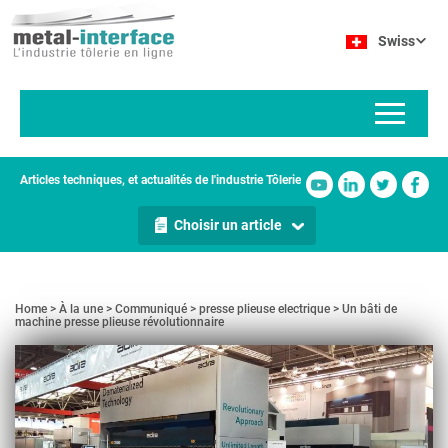
Aller
Panneau de gestion des cookies
au
Swiss
contenu
principal
Articles techniques, et actualités de l'industrie Tôlerie
Choisir un article
Home
À la une
Communiqué
presse plieuse electrique
Un bâti de
machine presse plieuse révolutionnaire