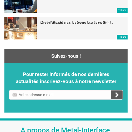
Tribune
L’ère de l’efficacité giga : la découpe laser 3d redéfinit l…
Tribune
Suivez-nous !
Pour rester informés de nos dernières
actualités inscrivez-vous à notre newsletter
Votre
adresse
e-
mail
A propos de Metal-Interface