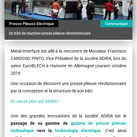
Presse Plieuse Electrique
Communiqué
Un bâti de machine presse plieuse révolutionnaire
Contenu
Metal-Interface est allé à la rencontre de
Monsieur Francisco
CARDOSO PINTO
, Vice-Président de la société ADIRA, lors du
salon EuroBLECH à Hanovre en Allemagne courant octobre
2016
Une occasion de découvrir une presse plieuse révolutionnaire
par la conception et la structure de son bâti
En savoir plus sur ADIRA !
Une des grandes innovations de la société ADIRA est le
passage de sa gamme de
gamme de presse plieuse
hydraulique
vers la
technologie électrique
. C'est ainsi