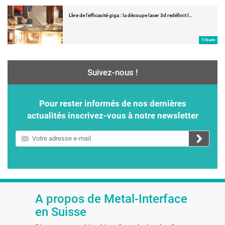
L’ère de l’efficacité giga : la découpe laser 3d redéfinit l…
Tribune
Suivez-nous !
Pour rester informés de nos dernières
actualités inscrivez-vous à notre newsletter
Votre
adresse
e-
mail
A propos de Metal-Interface
en Suisse