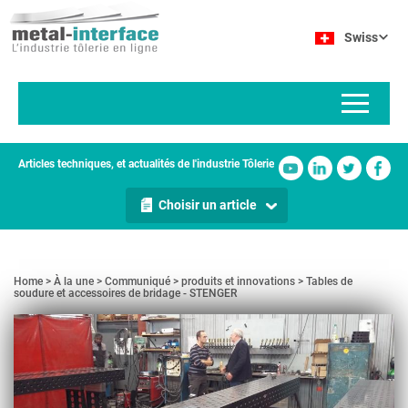
Aller
Panneau de gestion des cookies
au
Swiss
contenu
principal
Articles techniques, et actualités de l'industrie Tôlerie
Choisir un article
Home
À la une
Communiqué
produits et innovations
Tables de
soudure et accessoires de bridage - STENGER