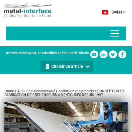
Aller
Panneau de gestion des cookies
au
Swiss
contenu
principal
Articles techniques, et actualités de l'industrie Tôlerie
Choisir un article
Home
À la une
Communiqué
optimisez vos process
CONCEPTION ET
FABRICATION DE PREHENSEURS A VENTOUSES DEPUIS 1997