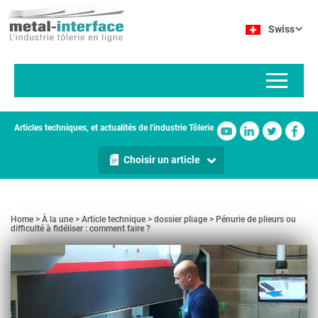
Aller
Panneau de gestion des cookies
au
Swiss
contenu
principal
Articles techniques, et actualités de l'industrie Tôlerie
Choisir un article
Home
À la une
Article technique
dossier pliage
Pénurie de plieurs ou
difficulté à fidéliser : comment faire ?