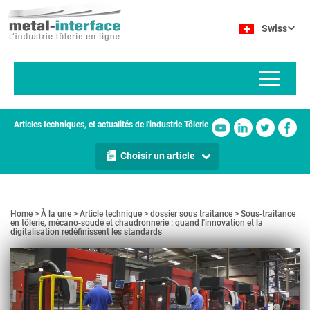
Aller
Panneau de gestion des cookies
au
Swiss
contenu
principal
Articles techniques, et actualités de l'industrie Tôlerie
Choisir un article
Home
À la une
Article technique
dossier sous traitance
Sous-traitance
en tôlerie, mécano-soudé et chaudronnerie : quand l'innovation et la
digitalisation redéfinissent les standards