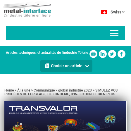
Aller
Panneau de gestion des cookies
au
Swiss
contenu
principal
Articles techniques, et actualités de l'industrie Tôlerie
Choisir un article
Home
À la une
Communiqué
global industrie 2023
SIMULEZ VOS
PROCÉDÉS DE FORGEAGE, DE FONDERIE, D’INJECTION ET BIEN PLUS