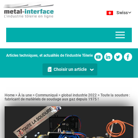
Aller
Panneau de gestion des cookies
au
Swiss
contenu
principal
Articles techniques, et actualités de l'industrie Tôlerie
Choisir un article
Home
À la une
Communiqué
global industrie 2022
Toute la soudure :
fabricant de matériels de soudage aux gaz depuis 1975 !