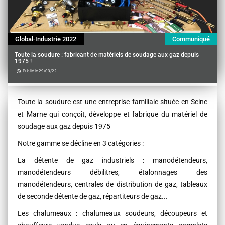
Global-Industrie 2022
Communiqué
Toute la soudure : fabricant de matériels de soudage aux gaz depuis
1975 !
Publié le 29/03/22
Contenu
Toute la soudure est une entreprise familiale située en Seine
et Marne qui conçoit, développe et fabrique du matériel de
soudage aux gaz depuis 1975
Notre gamme se décline en 3 catégories :
La détente de gaz industriels : manodétendeurs,
manodétendeurs débilitres, étalonnages des
manodétendeurs, centrales de distribution de gaz, tableaux
de seconde détente de gaz, répartiteurs de gaz...
Les chalumeaux : chalumeaux soudeurs, découpeurs et