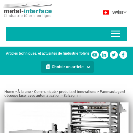
Aller
Panneau de gestion des cookies
au
Swiss
contenu
principal
Articles techniques, et actualités de l'industrie Tôlerie
Choisir un article
Home
À la une
Communiqué
produits et innovations
Panneautage et
découpe laser avec automatisation - Salvagnini