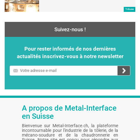
Tribune
Suivez-nous !
Pour rester informés de nos dernières
actualités inscrivez-vous à notre newsletter
Votre
adresse
e-
mail
A propos de Metal-Interface
en Suisse
Bienvenue sur Metal-Interface.ch, la plateforme
incontournable pour l'industrie de la tôlerie, de la
mécano-soudure et de la chaudronnerie en
Suisse. Notre site est conçu pour répondre aux