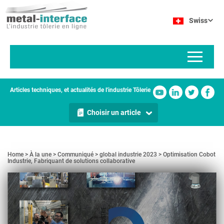
Aller
Panneau de gestion des cookies
au
Swiss
contenu
principal
Articles techniques, et actualités de l'industrie Tôlerie
Choisir un article
Home
À la une
Communiqué
global industrie 2023
Optimisation Cobot
Industrie, Fabriquant de solutions collaborative