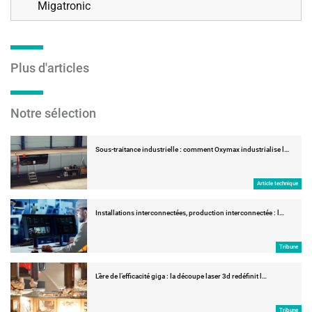
Migatronic
Plus d'articles
Notre sélection
Sous-traitance industrielle : comment Oxymax industrialise l…
Article technique
Installations interconnectées, production interconnectée : l…
Tribune
L’ère de l’efficacité giga : la découpe laser 3d redéfinit l…
Tribune