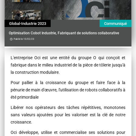
Global-Industrie 2023
Communiqué
Optimisation Cobot Industrie, Fabriquant de solutions collaborative
Publié le 10/02/23
Contenu
L'entreprise Oci est une entité du groupe O qui conçoit et
fabrique dans le milieu industriel de la pièce de tôlerie jusqu'à
la construction modulaire.
Pour pallier à la croissance du groupe et faire face à la
pénurie de main d'œuvre, l'utilisation de robots collaboratifs à
été primordiale
Libérer nos opérateurs des tâches répétitives, monotones
sans valeurs ajoutées pour les valoriser est la clé de notre
croissance.
Oci développe, utilise et commercialise ses solutions pour