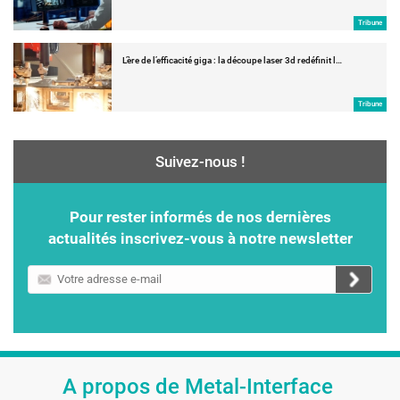
Tribune
L’ère de l’efficacité giga : la découpe laser 3d redéfinit l…
Tribune
Suivez-nous !
Pour rester informés de nos dernières
actualités inscrivez-vous à notre newsletter
Votre
adresse
e-
mail
A propos de Metal-Interface