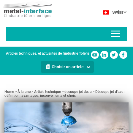
Aller
Panneau de gestion des cookies
au
Swiss
contenu
principal
Articles techniques, et actualités de l'industrie Tôlerie
Choisir un article
Home
À la une
Article technique
decoupe jet deau
Découpe jet d'eau :
définition, avantages, inconvénients et choix