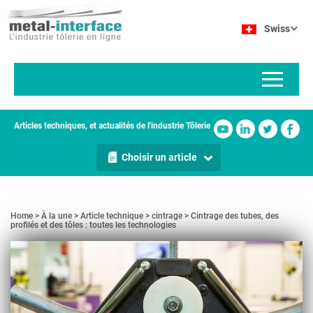
Aller
Panneau de gestion des cookies
au
Swiss
contenu
principal
Articles techniques, et actualités de l'industrie Tôlerie
Choisir un article
Home
À la une
Article technique
cintrage
Cintrage des tubes, des
profilés et des tôles : toutes les technologies