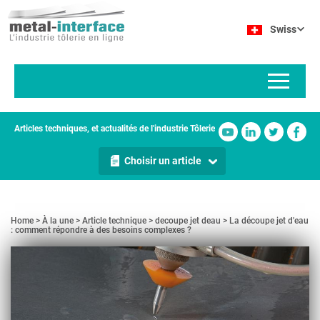
Aller
Panneau de gestion des cookies
au
Swiss
contenu
principal
Articles techniques, et actualités de l'industrie Tôlerie
Choisir un article
Home
À la une
Article technique
decoupe jet deau
La découpe jet d'eau
: comment répondre à des besoins complexes ?