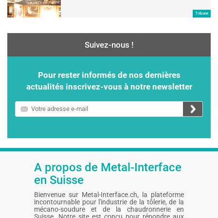
Tribune
Suivez-nous !
Pour rester informés de nos dernières
actualités inscrivez-vous à notre newsletter
Votre
adresse
e-
mail
A propos de Metal-Interface
en Suisse
Bienvenue sur Metal-Interface.ch, la plateforme
incontournable pour l'industrie de la tôlerie, de la
mécano-soudure et de la chaudronnerie en
Suisse. Notre site est conçu pour répondre aux