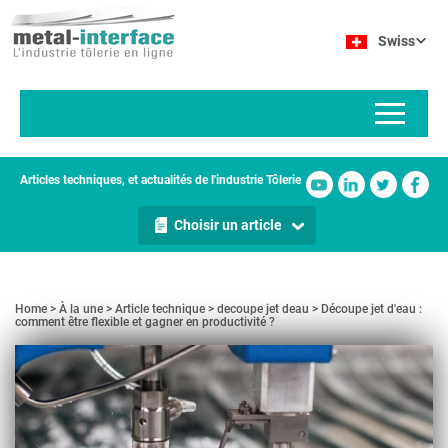
Aller
Panneau de gestion des cookies
au
Swiss
contenu
principal
Articles techniques, et actualités de l'industrie Tôlerie
Choisir un article
Home
À la une
Article technique
decoupe jet deau
Découpe jet d'eau :
comment être flexible et gagner en productivité ?